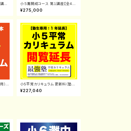
1講義】
小５灘開成コース 第１講座【全44
講義】塾生対象
¥275,000
用）
小5平常カリキュラム 更新料（塾生
専用）
¥227,040