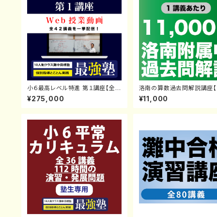
小６最高レベル特進 第１講座【全4
洛南の算数過去問解説講座【
2講義】塾生対象
義】塾生対象
¥275,000
¥11,000