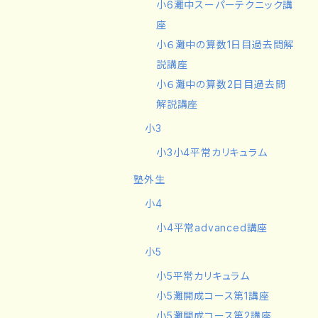
小6灘中スーパーテクニック講
座
小６灘中の算数1日目過去問解
説講座
小６灘中の算数2日目過去問
解説講座
小3
小3小4平常カリキュラム
塾外生
小4
小4平常advanced講座
小5
小5平常カリキュラム
小5灘開成コース第1講座
小5灘開成コース第2講座