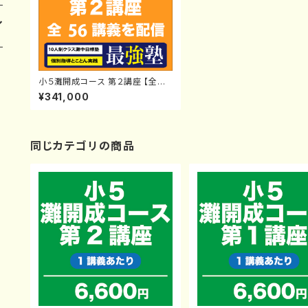
小５灘開成コース 第２講座 【全講
義一括】塾生対象
¥341,000
同じカテゴリの商品