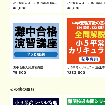
小５灘開成コース 第２講座【1講義】
小５灘開成コース 第１講座【
塾生対象
塾生対象
¥6,600
¥6,600
灘中合格入試演習講座
小５平常カリキュラム（塾生専
【小4生から受講可】
¥5,500
¥283,800
その他の商品