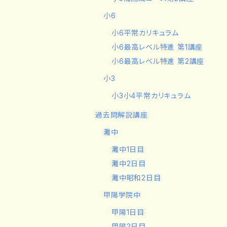
小6
小6平常カリキュラム
小6最高レベル特進 第1講座
小6最高レベル特進 第2講座
小3
小3小4平常カリキュラム
過去問解説講座
灘中
灘中1日目
灘中2日目
灘中昭和2日目
甲陽学院中
甲陽1日目
甲陽2日目