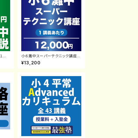
１講
小６灘中スーパーテクニック講座
【１講義】塾生対象
¥13,200